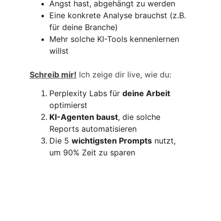
Angst hast, abgehängt zu werden
Eine konkrete Analyse brauchst (z.B. 
für deine Branche)
Mehr solche KI-Tools kennenlernen 
willst
Schreib mir!
 Ich zeige dir live, wie du:
Perplexity Labs für 
deine Arbeit
optimierst
KI-Agenten baust
, die solche 
Reports automatisieren
Die 5 
wichtigsten Prompts
 nutzt, 
um 90% Zeit zu sparen
Mens et Manus - Wo Geist und Hand die 
Zukunft gestalten
Marc Staeheli