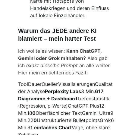
Karte mit Hotspots von 
Handelskriegen und deren Einfluss 
auf lokale Einzelhändler.
Warum das JEDE andere KI 
blamiert – mein harter Test
Ich wollte es wissen: 
Kann ChatGPT, 
Gemini oder Grok mithalten?
 Also gab 
ich 
exakt dieselbe Prompt
 an alle weiter. 
Hier mein ernüchterndes Fazit:
ToolDauerQuellenVisualisierungenQualität 
der Analyse
Perplexity Labs
3 Min.
617 
Diagramme + Dashboard
Tiefenstatistik 
(Regression, p-Werte)ChatGPT Plus12 
Min.18
0
Oberflächlicher TextGemini Ultra9 
Min.22
0
Unstrukturierte BulletpointsGrok6 
Min.9
1 einfaches Chart
Vage, ohne klare 
Schlüsse